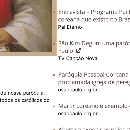
Entrevista – Programa Pai
coreana que existe no Bra
Pai Eterno
São Kim Degun: uma paróq
Paulo
TV Canção Nova
Paróquia Pessoal Coreana
proclamada igreja de per
osaopaulo.org.br
 de nossa paróquia,
odos os católicos do
Mártir coreano é exemplo 
osaopaulo.org.br
Aberta a exposição pelos 