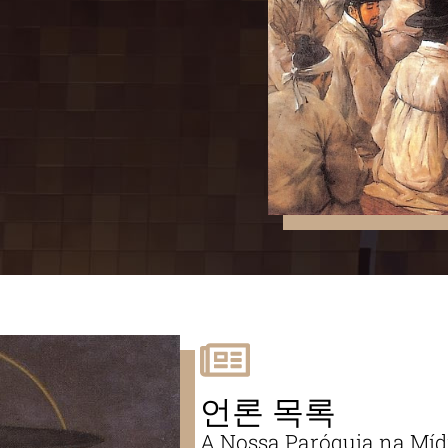
언론 목록
A Nossa Paróquia na Míd