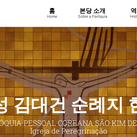
홈
본당 소개
역
Home
Sobre a Paróquia
Hist
성 김대건 순례지 
ÓQUIA PESSOAL COREANA SÃO KIM D
Igreja de Peregrinação