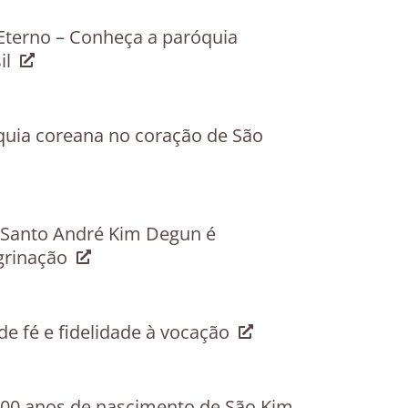
 Eterno – Conheça a paróquia
sil
uia coreana no coração de São
 Santo André Kim Degun é
egrinação
de fé e fidelidade à vocação
200 anos de nascimento de São Kim