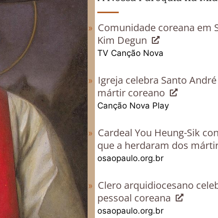
Comunidade coreana em SP
Kim Degun
TV Canção Nova
Igreja celebra Santo Andr
mártir coreano
Canção Nova Play
Cardeal You Heung-Sik con
que a herdaram dos márti
osaopaulo.org.br
Clero arquidiocesano cele
pessoal coreana
osaopaulo.org.br