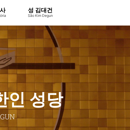
사
성 김대건
ória
São Kim Degun
한인 성당
EGUN